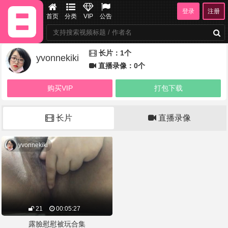
登录
注册
首页
分类
VIP
公告
长片：1个
yvonnekiki
直播录像：0个
购买VIP
打包下载
长片
直播录像
yvonnekiki
21
00:05:27
露臉慰慰被玩合集