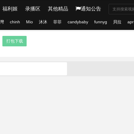
福利姬
录播区
其他精品
通知公告
灣
chinh
Mio
沐沐
菲菲
candybaby
funnyg
貝拉
apr
打包下载