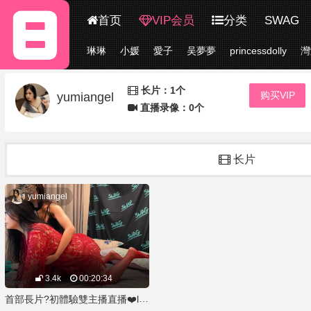
首页
VIP会员
分类
SWAG
琳琳
小媛
愛子
吴夢夢
princessdolly
灣
更多
长片：1个
购买VIP
yumiangel
直播录像：0个
长片
yumiangel
3.4k
00:20:34
首部長片?初體驗雙主播直播❤️lovesisi