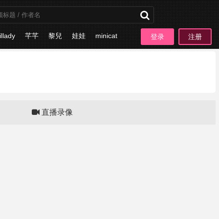
illady
芊芊
黎兒
娃娃
minicat
登录
注册
板块
直播录像