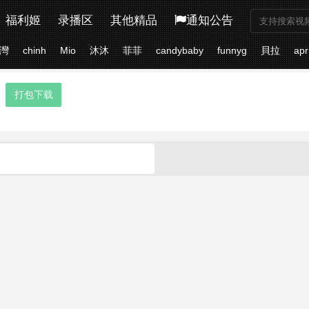
福利姬
录播区
其他精品
通知公告
灣
chinh
Mio
沐沐
菲菲
candybaby
funnyg
貝拉
apr
打包下载