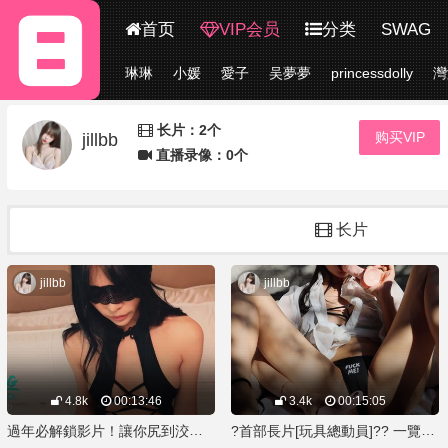
首页
VIP会员
分类
SWAG
琳琳
小媛
愛子
吴夢夢
princessdolly
灣
更多
长片：2个
购买VIP
jillbb
直播录像：0个
长片
jillbb
jillbb
4.8k
00:13:46
3.4k
00:15:05
過年必解鎖影片！讓你尻到洨不留白?全裸抹油自慰到高潮
?首部長片[玩具總動員]?? 一覽所有玩具，高潮淫叫不斷