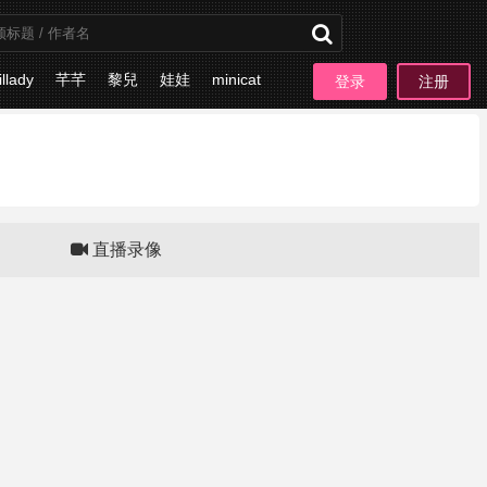
illady
芊芊
黎兒
娃娃
minicat
登录
注册
板块
直播录像