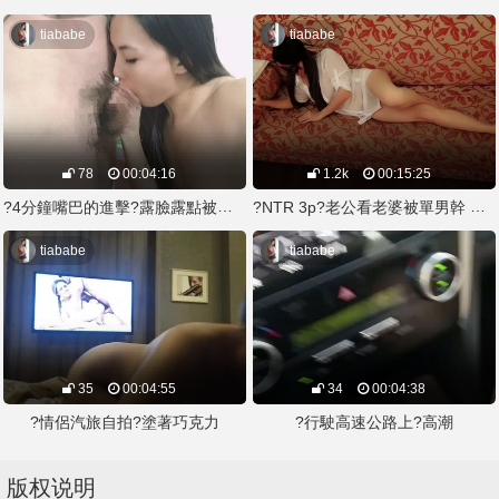
tiababe
tiababe
78
00:04:16
1.2k
00:15:25
?4分鐘嘴巴的進擊?露臉露點被口爆
?NTR 3p?老公看老婆被單男幹 無比的興奮
tiababe
tiababe
35
00:04:55
34
00:04:38
?情侶汽旅自拍?塗著巧克力
?行駛高速公路上?高潮
版权说明