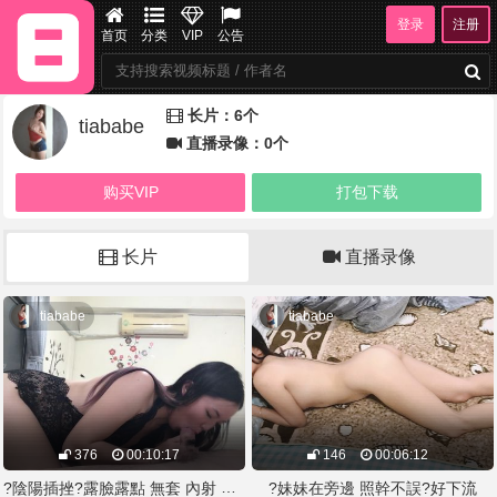
登录
注册
首页
分类
VIP
公告
长片：6个
tiababe
直播录像：0个
购买VIP
打包下载
长片
直播录像
tiababe
tiababe
376
00:10:17
146
00:06:12
?陰陽插挫?露臉露點 無套 內射 吃精
?妹妹在旁邊 照幹不誤?好下流