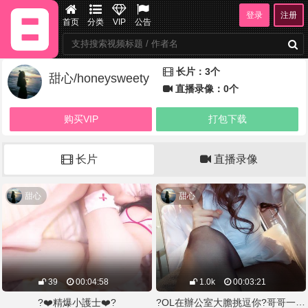
登录
注册
首页
分类
VIP
公告
长片：3个
甜心/honeysweety
直播录像：0个
购买VIP
打包下载
长片
直播录像
甜心
甜心
39
00:04:58
1.0k
00:03:21
?OL在辦公室大膽挑逗你?哥哥一起來壞壞 露臉❕淫聲??️剪輯一鏡到底?性感OL套裝❤️讓你無法抵擋的制服誘惑
?❤️精爆小護士❤️?